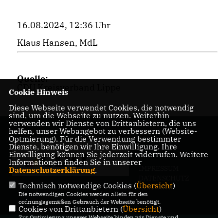
16.08.2024, 12:36 Uhr
Klaus Hansen, MdL
Quelle:
CDU Kreisverband Lippe
Cookie Hinweis
Diese Webseite verwendet Cookies, die notwendig
sind, um die Webseite zu nutzen. Weiterhin
verwenden wir Dienste von Drittanbietern, die uns
helfen, unser Webangebot zu verbessern (Website-
Optmierung). Für die Verwendung bestimmter
Dienste, benötigen wir Ihre Einwilligung. Ihre
Einwilligung können Sie jederzeit widerrufen. Weitere
Informationen finden Sie in unserer
IMPRESSUM
Datenschutzerklärung
.
DATENSCHUTZ
Technisch notwendige Cookies (
Übersicht
)
KONTAKT
Die notwendigen Cookies werden allein für den
ordnungsgemäßen Gebrauch der Webseite benötigt.
Cookies von Drittanbietern (
Übersicht
)
Zur Optimierung unserer Webseite binden wir Dienste und