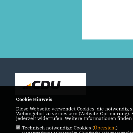
Cookie Hinweis
Diese Webseite verwendet Cookies, die notwendig si
Webangebot zu verbessern (Website-Optmierung). Fü
jederzeit widerrufen. Weitere Informationen finden
Technisch notwendige Cookies (
Übersicht
)
IMPRESSUM
DATENSCHUTZ
KONTAKT
Die notwendigen Cookies werden allein für den ordnungsgemäßen 