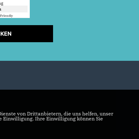
ng
n
Friendly
Captcha ⇗
CKEN
enste von Drittanbietern, die uns helfen, unser
Einwilligung. Ihre Einwilligung können Sie